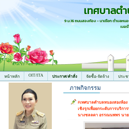
เทศบาลตำ
9 ม.16 ถนนสองห้อง - นาเชือก ตำบลหน
เบอร์
OIT/ITA
หน้าหลัก
ประกาศ/คำสั่ง
จัดซื้อ-จัดจ้าง
ประชา
ภาพกิจกรรม
ติดต่อเรา
#เทศบาลตำบลหนองสองห้อง 
เชิงรุกเพื่อยกระดับการบริ
นางชลลดา อรรณนพพร นายกเ