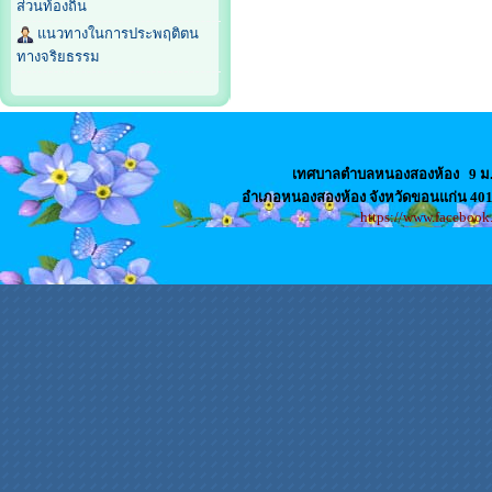
ส่วนท้องถิ่น
แนวทางในการประพฤติตน
ทางจริยธรรม
เทศบาลตำบลหนองสองห้อง
9 ม
อำเภอหนองสองห้อง จังหวัดขอนแก่น 4
https://www.faceboo
สล็อตเว็บตรง
เว็บปั้มไลค์